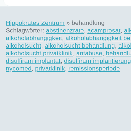
Hippokrates Zentrum
» behandlung
Schlagwörter:
abstinenzrate
,
acamprosat
,
al
alkoholabhängigkeit
,
alkoholabhängigkeit b
alkoholsucht
,
alkoholsucht behandlung
,
alko
alkoholsucht privatklinik
,
antabuse
,
behandl
disulfiram implantat
,
disulfiram implantierung
nycomed
,
privatklinik
,
remissionsperiode