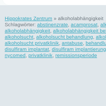
Hippokrates Zentrum
» alkoholabhängigkeit
Schlagwörter:
abstinenzrate
,
acamprosat
,
al
alkoholabhängigkeit
,
alkoholabhängigkeit b
alkoholsucht
,
alkoholsucht behandlung
,
alko
alkoholsucht privatklinik
,
antabuse
,
behandl
disulfiram implantat
,
disulfiram implantierung
nycomed
,
privatklinik
,
remissionsperiode