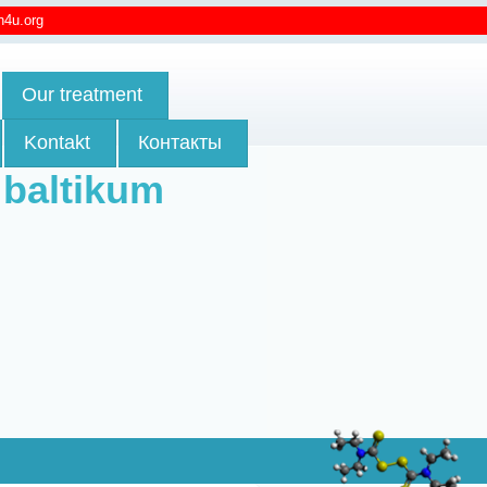
n4u.org
Our treatment
Kontakt
Контакты
baltikum