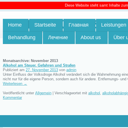
Diese Website steht samt Inhalte zu
HIPPOKRATES
Home
Startseite
Главная
Leistungen
ZENTRUM
-
MEDIZIN OHNE GRENZEN
Behandlung
Лечение
About us
Über 
Monatsarchive:
November 2013
Alkohol am Steuer. Gefahren und Strafen
Publiziert am
27. November 2013
von
admin
Unter Einfluss der Volksdroge Alkohol verändert sich die Wahrnehmung eine
nicht nur für die eigene Person, sondern auch für andere. Entfernungs- un
Weiterlesen
→
Veröffentlicht unter
Allgemein
|
Verschlagwortet mit
alkohol
,
alkoholabhängi
Kommentar