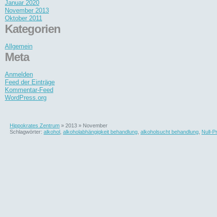
Januar 2020
November 2013
Oktober 2011
Kategorien
Allgemein
Meta
Anmelden
Feed der Einträge
Kommentar-Feed
WordPress.org
Hippokrates Zentrum
» 2013 » November
Schlagwörter:
alkohol
,
alkoholabhängigkeit behandlung
,
alkoholsucht behandlung
,
Null-P