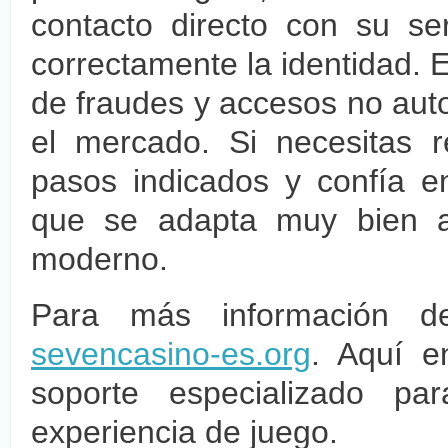
contacto directo con su ser
correctamente la identidad. E
de fraudes y accesos no auto
el mercado. Si necesitas r
pasos indicados y confía en
que se adapta muy bien a
moderno.
Para más información det
sevencasino-es.org
. Aquí e
soporte especializado p
experiencia de juego.