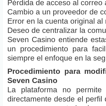
Pérdida de acceso al correo 
Cambio a un proveedor de co
Error en la cuenta original a
Deseo de centralizar la comu
Seven Casino entiende esta
un procedimiento para faci
siempre el enfoque en la seg
Procedimiento para modifi
Seven Casino
La plataforma no permite 
directamente desde el perfil 