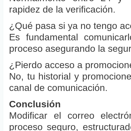
rapidez de la verificación.
¿Qué pasa si ya no tengo ac
Es fundamental comunicarlo
proceso asegurando la segur
¿Pierdo acceso a promocione
No, tu historial y promocion
canal de comunicación.
Conclusión
Modificar el correo elect
proceso seguro, estructurad