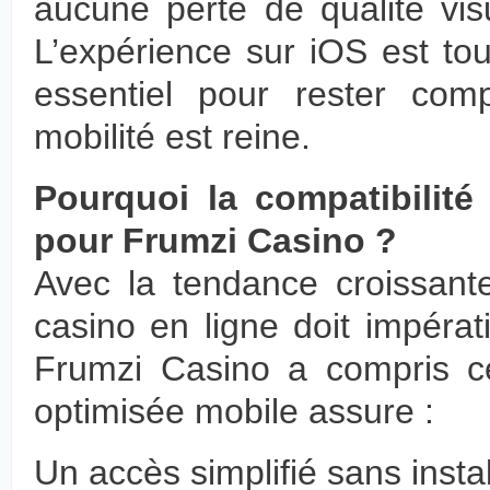
aucune perte de qualité visu
L’expérience sur iOS est tout
essentiel pour rester com
mobilité est reine.
Pourquoi la compatibilité
pour Frumzi Casino ?
Avec la tendance croissant
casino en ligne doit impérat
Frumzi Casino a compris c
optimisée mobile assure :
Un accès simplifié sans insta