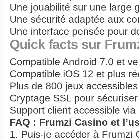
Une jouabilité sur une larg
Une sécurité adaptée aux co
Une interface pensée pour d
Quick facts sur Frum
Compatible Android 7.0 et ver
Compatible iOS 12 et plus ré
Plus de 800 jeux accessible
Cryptage SSL pour sécurise
Support client accessible via
FAQ : Frumzi Casino et l’
1. Puis-je accéder à Frumzi 