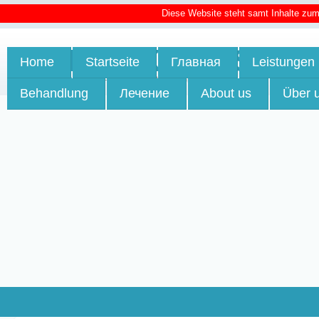
Diese Website steht samt Inhalte zu
HIPPOKRATES
Home
Startseite
Главная
Leistungen
ZENTRUM
-
MEDIZIN OHNE GRENZEN
Behandlung
Лечение
About us
Über 